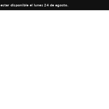
estar disponible el lunes 24 de agosto.
ES
EN
COLECCIONES
Main Collection
AUTOR
Elixir
EQUIPO
Black Collection
TIENDAS
Olfactory Journeys
CARRITO
Hair care
CONTACTO
Discovery Set