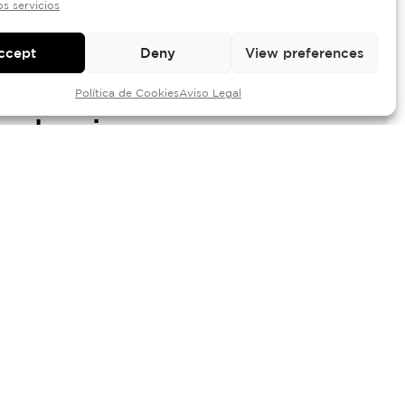
mundial,
os servicios
ialmente por
ccept
Deny
View preferences
 éxito de sus
Política de Cookies
Aviso Legal
colecciones.
u hijo Joan Mateu, fundó PRFM
e” sin vocales). El reconocido
crearon su colección personal,
l primer lanzamiento de la
 cuatro fragancias, cada una
 número del 1 al 4. Tras años de
rca Rosendo Mateu estaba
ra demostrar por qué el título
eur” lo posicionaba como uno
fumistas del mundo.
agancias de Rosendo Mateu