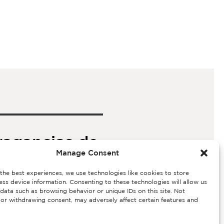
ragancias de
Manage Consent
sendo Mateu
the best experiences, we use technologies like cookies to store
House son
ss device information. Consenting to these technologies will allow us
data such as browsing behavior or unique IDs on this site. Not
or withdrawing consent, may adversely affect certain features and
radas a nivel