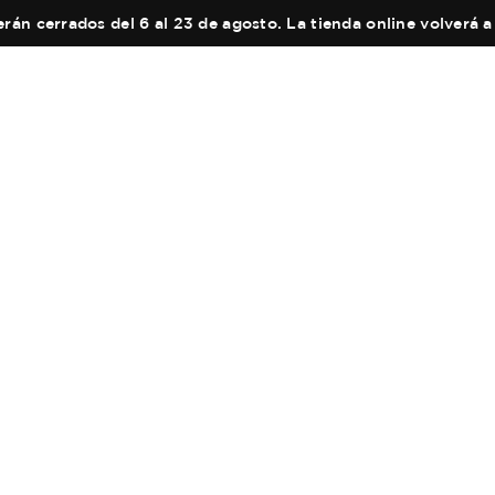
án cerrados del 6 al 23 de agosto. La tienda online volverá a 